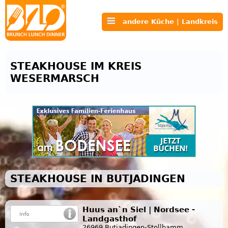
andere Küche | Landkreis
STEAKHOUSE IM KREIS
WESERMARSCH
STEAKHOUSE IN BUTJADINGEN
Huus an`n Siel | Nordsee -
Landgasthof
26969 Butjadingen-Stollhamm