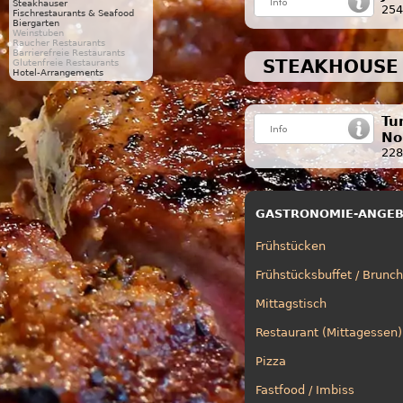
Steakhäuser
254
Fischrestaurants & Seafood
Biergarten
Weinstuben
Raucher Restaurants
Barrierefreie Restaurants
STEAKHOUSE
Glutenfreie Restaurants
Hotel-Arrangements
Tu
No
228
GASTRONOMIE-ANGE
Frühstücken
Frühstücksbuffet / Brunch
Mittagstisch
Restaurant (Mittagessen)
Pizza
Fastfood / Imbiss