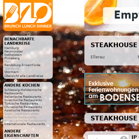
BENACHBARTE
LANDKREISE
STEAKHOUSE 
Hamburg
Neumünster
Ostholstein
Ellerau
Pinneberg
Plön
Rendsburg-Eckernförde
Steinburg
Stormarn
Übersicht alle Landkreise
ANDERE KÜCHEN
Schleswig-Holsteinische
Restaurants
Italienische Restaurants
Griechische Restaurants
Türkische Restaurants
Chinesische Restaurants
Asiatische Restaurants
Sushi / Japanisch essen
STEAKHOUSE 
Indische Restaurants
Amerikanische Restaurants
Internationale Restaurants
ANDERE
EIGENSCHAFTEN
JP