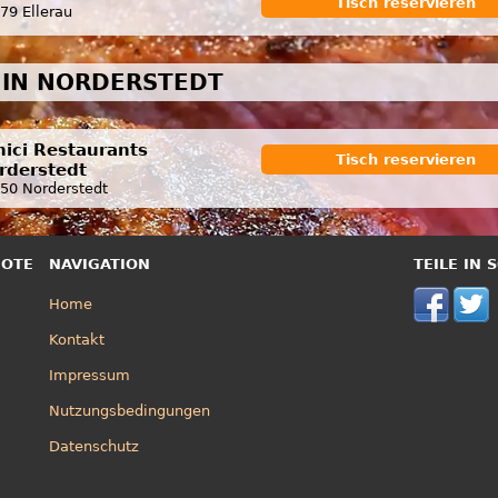
Tisch reservieren
79 Ellerau
 IN NORDERSTEDT
nici Restaurants
Tisch reservieren
rderstedt
50 Norderstedt
BOTE
NAVIGATION
TEILE IN
Home
Kontakt
Impressum
Nutzungsbedingungen
Datenschutz