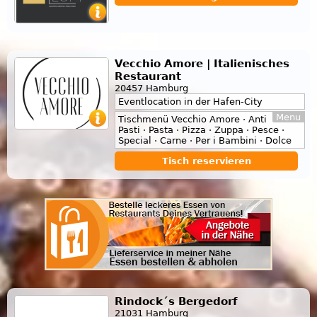
Vecchio Amore | Italienisches
Restaurant
20457 Hamburg
Eventlocation in der Hafen-City
Menu
Tischmenü Vecchio Amore · Anti
Pasti · Pasta · Pizza · Zuppa · Pesce ·
Special · Carne · Per i Bambini · Dolce
Tisch reservieren
Rindock´s Bergedorf
21031 Hamburg