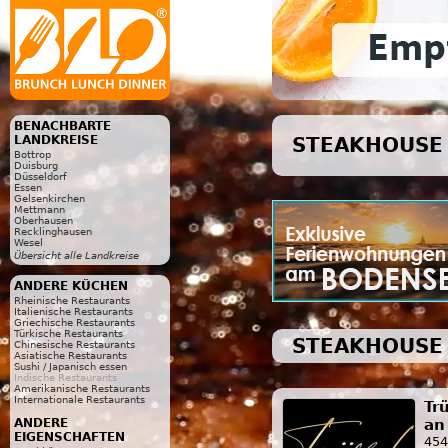
BENACHBARTE
LANDKREISE
STEAKHOUSE 
Bottrop
Duisburg
Düsseldorf
Essen
Gelsenkirchen
Mettmann
Oberhausen
Recklinghausen
Wesel
Übersicht alle Landkreise
ANDERE KÜCHEN
Rheinische Restaurants
Italienische Restaurants
Griechische Restaurants
Türkische Restaurants
STEAKHOUSE 
Chinesische Restaurants
Asiatische Restaurants
Sushi / Japanisch essen
Indische Restaurants
Amerikanische Restaurants
Internationale Restaurants
Tr
an
ANDERE
EIGENSCHAFTEN
454