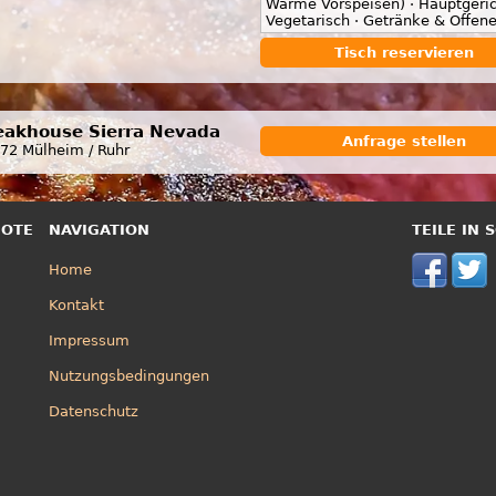
Warme Vorspeisen) · Hauptgeric
Vegetarisch · Getränke & Offen
Tisch reservieren
eakhouse Sierra Nevada
Anfrage stellen
72 Mülheim / Ruhr
BOTE
NAVIGATION
TEILE IN
Home
Kontakt
Impressum
Nutzungsbedingungen
Datenschutz