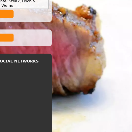
hte: Steak, Fisch &
e Weine
 SOCIAL NETWORKS