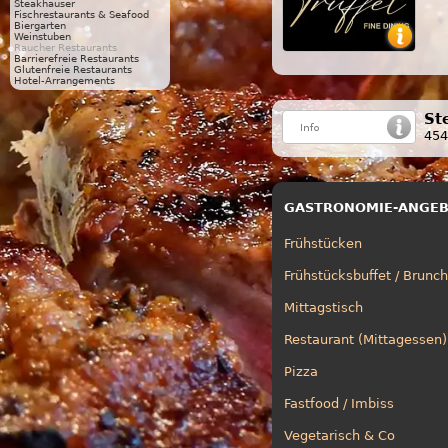
Steakhäuser
Fischrestaurants & Seafood
Biergarten
Weinstuben
Raucher Restaurants
Barrierefreie Restaurants
Glutenfreie Restaurants
Hotel-Arrangements
St
454
GASTRONOMIE-ANGE
Frühstücken
Frühstücksbuffet / Brunch
Mittagstisch
Restaurant (Mittagessen)
Pizza
Fastfood / Imbiss
Vegetarisch & Co