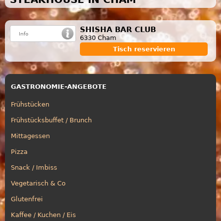
SHISHA BAR CLUB
6330 Cham
Tisch reservieren
GASTRONOMIE-ANGEBOTE
Frühstücken
Frühstücksbuffet / Brunch
Mittagessen
Pizza
Snack / Imbiss
Vegetarisch & Co
Glutenfrei
Kaffee / Kuchen / Eis