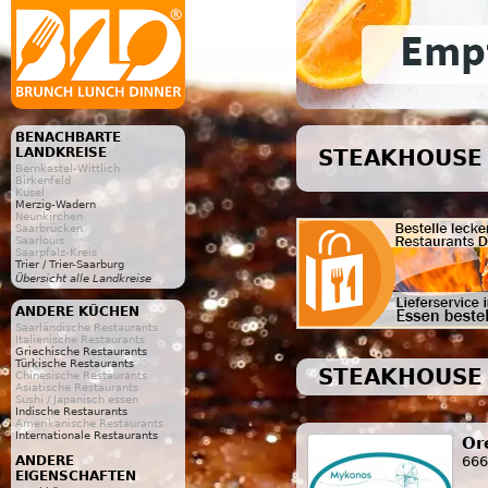
BENACHBARTE
LANDKREISE
STEAKHOUSE 
Bernkastel-Wittlich
Birkenfeld
Kusel
Merzig-Wadern
Neunkirchen
Saarbrücken
Saarlouis
Saarpfalz-Kreis
Trier / Trier-Saarburg
Übersicht alle Landkreise
ANDERE KÜCHEN
Saarländische Restaurants
Italienische Restaurants
Griechische Restaurants
Türkische Restaurants
STEAKHOUSE 
Chinesische Restaurants
Asiatische Restaurants
Sushi / Japanisch essen
Indische Restaurants
Amerikanische Restaurants
Internationale Restaurants
Or
666
ANDERE
EIGENSCHAFTEN