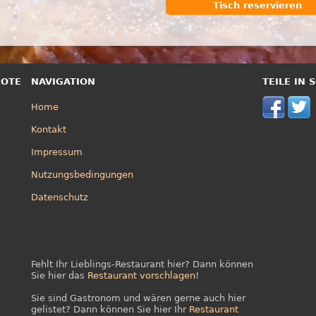
Tisch reservieren
BOTE
NAVIGATION
TEILE IN
Home
Kontakt
Impressum
Nutzungsbedingungen
Datenschutz
Fehlt Ihr Lieblings-Restaurant hier? Dann können
Sie hier das
Restaurant vorschlagen
!
Sie sind Gastronom und wären gerne auch hier
gelistet? Dann können Sie hier Ihr
Restaurant