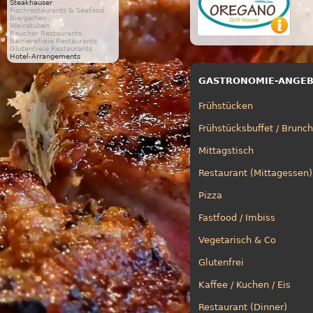
Steakhäuser
Fischrestaurants & Seafood
Biergarten
Weinstuben
Raucher Restaurants
Barrierefreie Restaurants
Glutenfreie Restaurants
Hotel-Arrangements
GASTRONOMIE-ANGE
Frühstücken
Frühstücksbuffet / Brunch
Mittagstisch
Restaurant (Mittagessen)
Pizza
Fastfood / Imbiss
Vegetarisch & Co
Glutenfrei
Kaffee / Kuchen / Eis
Restaurant (Dinner)