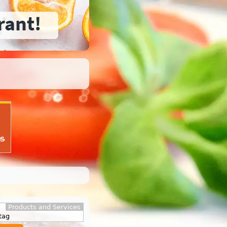
Products and Services
-
tag