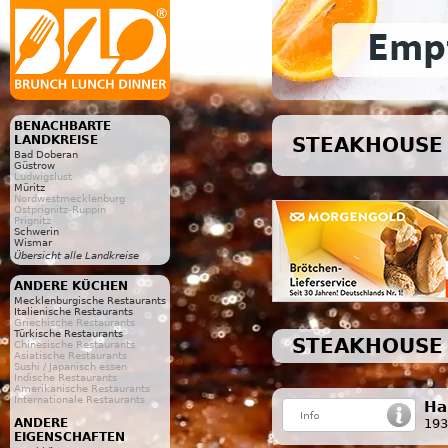
BENACHBARTE
LANDKREISE
STEAKHOUSE 
Bad Doberan
Güstrow
Ludwigslust
Müritz
Nordwestmecklenburg
Ostprignitz-Ruppin
Prignitz
Schwerin
Wismar
Übersicht alle Landkreise
ANDERE KÜCHEN
Mecklenburgische Restaurants
Italienische Restaurants
Griechische Restaurants
Türkische Restaurants
STEAKHOUSE 
Chinesische Restaurants
Asiatische Restaurants
Sushi / Japanisch essen
Indische Restaurants
Amerikanische Restaurants
Internationale Restaurants
Ha
193
ANDERE
EIGENSCHAFTEN