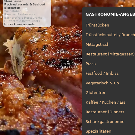
Steakhäuser
Fischrestaurants & Seafood
Biergarten
Weinstuben
GASTRONOMIE-ANGE
Raucher Restaurants
Barrierefreie Restaurants
Glutenfreie Restaurants
Hotel-Arrangements
Frühstücken
Frühstücksbuffet / Brunch
Mittagstisch
Restaurant (Mittagessen)
Pizza
Fastfood / Imbiss
Vegetarisch & Co
Glutenfrei
Kaffee / Kuchen / Eis
Restaurant (Dinner)
Schankgastronomie
Spezialitäten