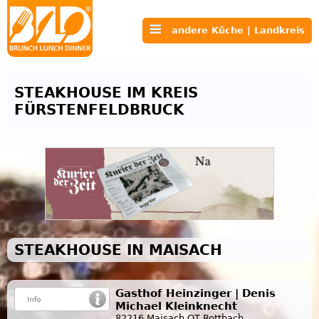
andere Küche | Landkreis
STEAKHOUSE IM KREIS
FÜRSTENFELDBRUCK
STEAKHOUSE IN MAISACH
Gasthof Heinzinger | Denis
Michael Kleinknecht
82216 Maisach OT Rottbach