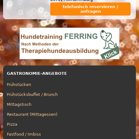
telefonisch reservieren /
anfragen
GASTRONOMIE-ANGEBOTE
Frühstücken
Frühstücksbuffet / Brunch
Mittagstisch
Restaurant (Mittagessen)
Pizza
Fastfood / Imbiss